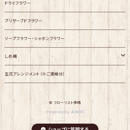
ドライフラワー
プリザーブドフラワー
ソープフラワー・シャボンフラワー
しめ縄
幸せますしめ縄
生花アレンジメント（※ご連絡分）
しめ縄
© フローリスト倖晴
Powered by
ショップに質問する