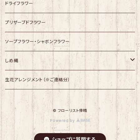
ドライフラワー
プリザーブドフラワー
ソープフラワー・シャボンフラワー
しめ縄
幸せますしめ縄
生花アレンジメント（※ご連絡分）
しめ縄
© フローリスト倖晴
Powered by
ショップに質問する