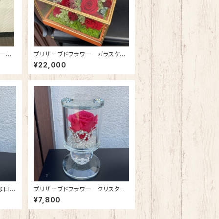
ーズ
プリザーブドフラワー ガラスケー
ドフラ
ス(正方形・中) ワインレッド
¥22,000
 ※受
な日に
プリザーブドフラワー クリスタル
ラ(プ
ティアラ(ローズピンク)
¥7,800