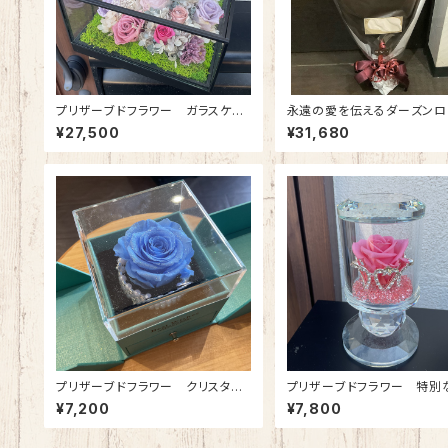
プリザーブドフラワー ガラスケー
永遠の愛を伝えるダーズンロ
ス(正方形・大) アンティークピンク
｜12本の赤バラのプリザーブ
¥27,500
¥31,680
ワー花束（プロポーズ専用）
注生産（約３週間）
プリザーブドフラワー クリスタル
プリザーブドフラワー 特別
ブレス(ジュエリーボックス)プラチ
特別な人へ クリスタルティア
¥7,200
¥7,800
ナブルー
リンセスピンク)