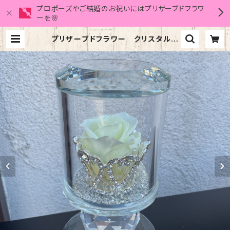
プロポーズやご結婚のお祝いにはプリザーブドフラワ
ーを🌸
プリザーブドフラワー クリスタルテ
ィアラ(スノーホワイト) | フローリス
ト倖晴