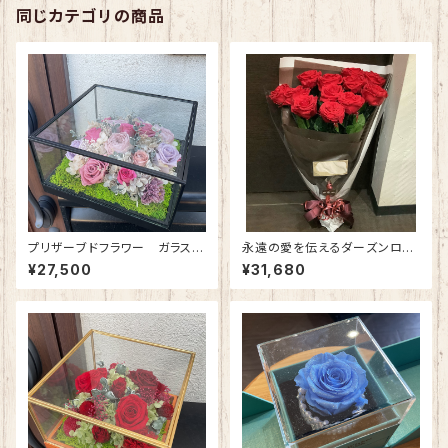
同じカテゴリの商品
プリザーブドフラワー ガラスケ
永遠の愛を伝えるダーズンロー
ース(正方形・大) アンティークピ
ズ｜12本の赤バラのプリザーブ
¥27,500
¥31,680
ンク
ドフラワー花束（プロポーズ専
用） ※受注生産（約３週間）