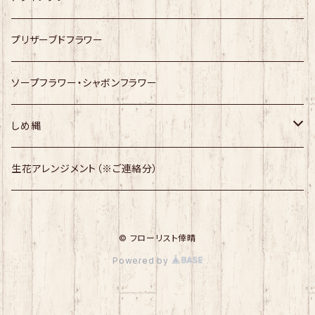
プリザーブドフラワー
ソープフラワー・シャボンフラワー
しめ縄
幸せますしめ縄
生花アレンジメント（※ご連絡分）
しめ縄
© フローリスト倖晴
Powered by