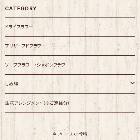
CATEGORY
ドライフラワー
プリザーブドフラワー
ソープフラワー・シャボンフラワー
しめ縄
幸せますしめ縄
生花アレンジメント（※ご連絡分）
しめ縄
© フローリスト倖晴