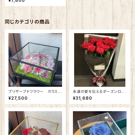
¥7,800
ィアラ(プリンセスピンク)
同じカテゴリの商品
プリザーブドフラワー ガラスケ
永遠の愛を伝えるダーズンロー
ース(正方形・大) アンティークピ
ズ｜12本の赤バラのプリザーブ
¥27,500
¥31,680
ンク
ドフラワー花束（プロポーズ専
用） ※受注生産（約３週間）