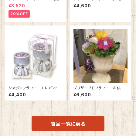
ースブーケ(オレンジ)
アレンジメント(ゴールドラベン
¥3,520
¥4,600
ダー)
20%OFF
シャボンフラワー エレガントブ
プリザーブドフラワー お供
ーケ(ラベンダー)
え 大菊 タッセル付き 器
¥4,400
¥6,600
(白)
商品一覧に戻る