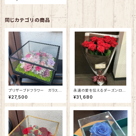
リ ガラスケース(長方形・中) フ
ルーツオレンジ
同じカテゴリの商品
プリザーブドフラワー ガラスケ
永遠の愛を伝えるダーズンロー
ース(正方形・大) アンティークピ
ズ｜12本の赤バラのプリザーブ
¥27,500
¥31,680
ンク
ドフラワー花束（プロポーズ専
用） ※受注生産（約３週間）