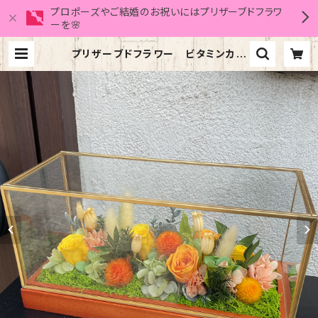
プロポーズやご結婚のお祝いにはプリザーブドフラワ
ーを🌸
プリザーブドフラワー ビタミンカラ
ーが開店お祝いにはピッタリ ガラス
ケース(長方形・中) フルーツオレンジ
| フローリスト倖晴