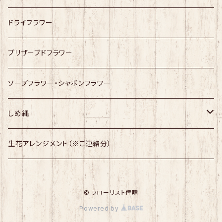
ドライフラワー
プリザーブドフラワー
ソープフラワー・シャボンフラワー
しめ縄
幸せますしめ縄
生花アレンジメント（※ご連絡分）
しめ縄
© フローリスト倖晴
Powered by