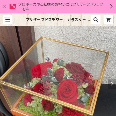
プロポーズやご結婚のお祝いにはプリザーブドフラワ
ーを🌸
プリザーブドフラワー ガラスケース
(正方形・中) ワインレッド | フローリ
スト倖晴