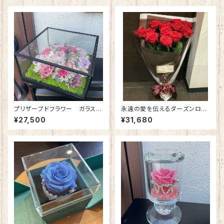
プリザーブドフラワー ガラスケ
永遠の愛を伝えるダーズンロー
ース(正方形・大) アンティークピ
ズ｜12本の赤バラのプリザーブ
¥27,500
¥31,680
ンク
ドフラワー花束（プロポーズ専
用） ※受注生産（約３週間）