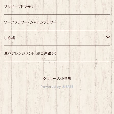
プリザーブドフラワー
ソープフラワー・シャボンフラワー
しめ縄
幸せますしめ縄
生花アレンジメント（※ご連絡分）
しめ縄
© フローリスト倖晴
Powered by