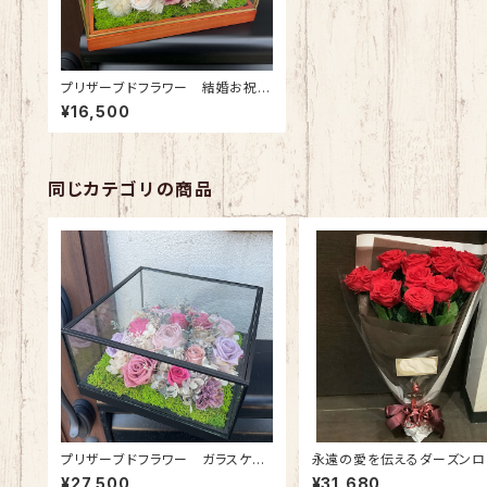
プリザーブドフラワー 結婚お祝い
にお薦め！ ガラスケース(長方形・
¥16,500
中) ピンクホワイト
同じカテゴリの商品
プリザーブドフラワー ガラスケー
永遠の愛を伝えるダーズンロ
ス(正方形・大) アンティークピンク
｜12本の赤バラのプリザーブ
¥27,500
¥31,680