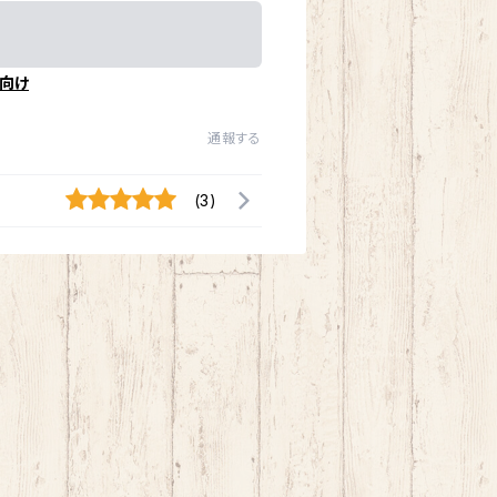
向け
通報する
(3)