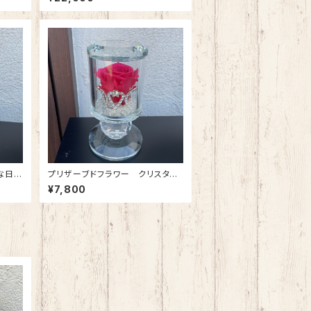
 ※受
な日に
プリザーブドフラワー クリスタル
ラ(プ
ティアラ(ローズピンク)
¥7,800